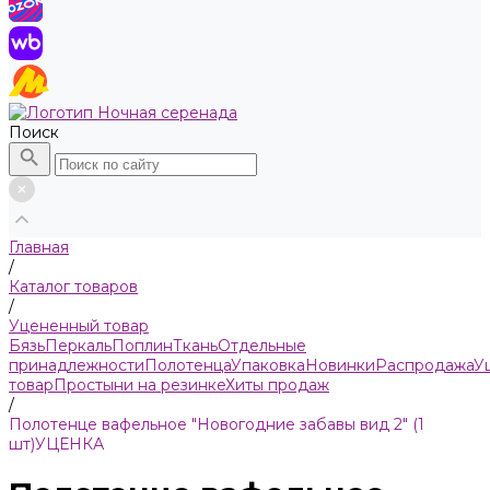
Поиск
Главная
/
Каталог товаров
/
Уцененный товар
Бязь
Пeркaль
Поплин
Ткань
Отдельные
принадлежности
Полотенца
Упаковка
Новинки
Распродажа
У
товар
Простыни на резинке
Хиты продаж
/
Полотенце вафельное "Новогодние забавы вид 2" (1
шт)УЦЕНКА