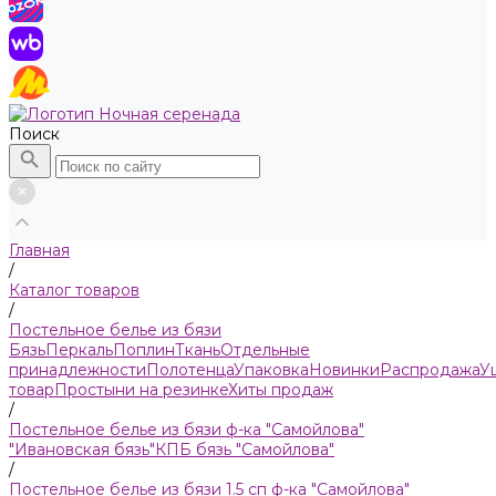
Поиск
Главная
/
Каталог товаров
/
Пocтельнoe бeлье из бязи
Бязь
Пeркaль
Поплин
Ткань
Отдельные
принадлежности
Полотенца
Упаковка
Новинки
Распродажа
У
товар
Простыни на резинке
Хиты продаж
/
Постельное белье из бязи ф-ка "Самойлова"
"Ивановская бязь"
КПБ бязь "Самойлова"
/
Постельное белье из бязи 1.5 сп ф-ка "Самойлова"