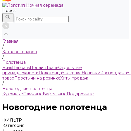
Поиск
Главная
/
Каталог товаров
/
Полотенца
Бязь
Пeркaль
Поплин
Ткань
Отдельные
принадлежности
Полотенца
Упаковка
Новинки
Распродажа
У
товар
Простыни на резинке
Хиты продаж
/
Новогодние полотенца
Кухонные
Пляжные
Вафельные
Подарочные
Новогодние полотенца
ФИЛЬТР
Категория