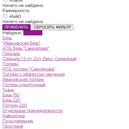
Новое
Ничего не найдено
Размерность
45х60
Ничего не найдено
ПРИМЕНИТЬ
СБРОСИТЬ ФИЛЬТР
Найдено:
Показать
Бязь
"Ивановская бязь"
КПБ бязь "Самойлова"
Пeркaль
Перкаль 1.5 сп, 2сп, Евро, Семейный
Поплин
КПБ поплин "Самойлова"
Поплин с эффектом свечения
Ивановский поплин
Поплин однотонный
Ткань
Бязь 150
Бязь 220
Поплин 220
Отдельные принадлежности
Наволочка
Пододеяльник
Простыня