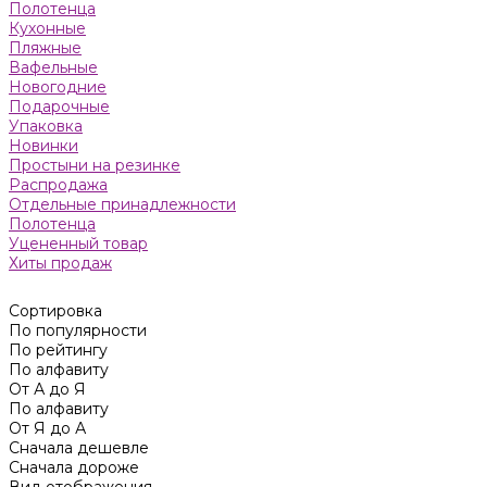
Полотенца
Кухонные
Пляжные
Вафельные
Новогодние
Подарочные
Упаковка
Новинки
Простыни на резинке
Распродажа
Отдельные принадлежности
Полотенца
Уцененный товар
Хиты продаж
Сортировка
По популярности
По рейтингу
По алфавиту
От А до Я
По алфавиту
От Я до А
Сначала дешевле
Сначала дороже
Вид отображения