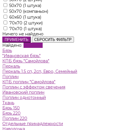
50х70 (1 штука)
50х70 (компаньон)
60х60 (1 штука)
70x70 (2 штуки)
70х70 (1 штука)
Ничего не найдено
ПРИМЕНИТЬ
СБРОСИТЬ ФИЛЬТР
Найдено:
Показать
Бязь
"Ивановская бязь"
КПБ бязь "Самойлова"
Пeркaль
Перкаль 1.5 сп, 2сп, Евро, Семейный
Поплин
КПБ поплин "Самойлова"
Поплин с эффектом свечения
Ивановский поплин
Поплин однотонный
Ткань
Бязь 150
Бязь 220
Поплин 220
Отдельные принадлежности
Наволочка