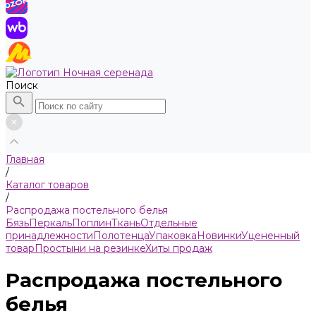
Поиск
Главная
/
Каталог товаров
/
Распродажа постельного белья
Бязь
Пeркaль
Поплин
Ткань
Отдельные
принадлежности
Полотенца
Упаковка
Новинки
Уцененный
товар
Простыни на резинке
Хиты продаж
Распродажа постельного
белья