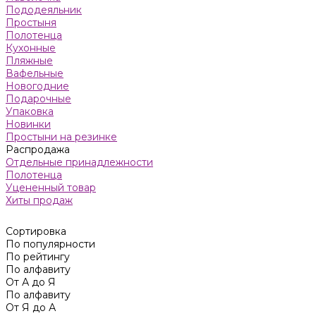
Пододеяльник
Простыня
Полотенца
Кухонные
Пляжные
Вафельные
Новогодние
Подарочные
Упаковка
Новинки
Простыни на резинке
Распродажа
Отдельные принадлежности
Полотенца
Уцененный товар
Хиты продаж
Сортировка
По популярности
По рейтингу
По алфавиту
От А до Я
По алфавиту
От Я до А