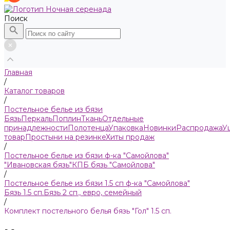
Поиск
Главная
/
Каталог товаров
/
Пocтельнoe бeлье из бязи
Бязь
Пeркaль
Поплин
Ткань
Отдельные
принадлежности
Полотенца
Упаковка
Новинки
Распродажа
У
товар
Простыни на резинке
Хиты продаж
/
Постельное белье из бязи ф-ка "Самойлова"
"Ивановская бязь"
КПБ бязь "Самойлова"
/
Постельное белье из бязи 1.5 сп ф-ка "Самойлова"
Бязь 1.5 сп.
Бязь 2 сп., евро, семейный
/
Комплект постельного белья бязь "Гол" 1.5 сп.