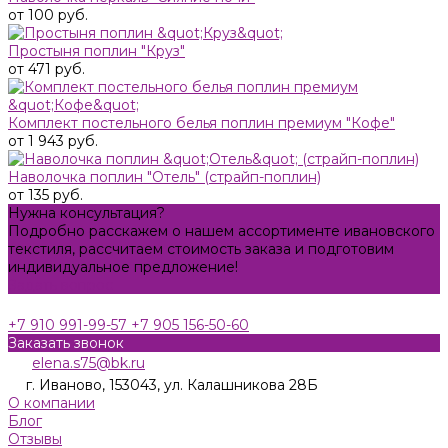
от 100 руб.
Простыня поплин "Круз"
от 471 руб.
Комплект постельного белья поплин премиум "Кофе"
от 1 943 руб.
Наволочка поплин "Отель" (страйп-поплин)
от 135 руб.
Нужна консультация?
Подробно расскажем о нашем ассортименте ивановского
текстиля, рассчитаем стоимость заказа и подготовим
индивидуальное предложение!
Задать вопрос
+7 910 991-99-57
+7 905 156-50-60
Заказать звонок
elena.s75@bk.ru
г. Иваново, 153043, ул. Калашникова 28Б
О компании
Блог
Отзывы