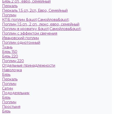
Бязь 2 сп., евро, семейный
Пeркaль
Перкаль 1.5 сп, 2сп, Евро, Семейный
Поплин
КПБ поплин &quot;Самойлова&quot;
Поплин 1.5 сп., 2 сп., люкс, евро, семейный
Поплин в кроватку &quot;Самойлова&quot;
Поплин с эффектом свечения
Ивановский поплин
Поплин однотонный
Ткань
Бязь 150
Бязь 220
Поплин 220
Отдельные принадлежности
Наволочка
Бязь
Перкаль
Поплин
Сатин
Пододеяльник
Бязь
Поплин
Простыня
Бязь