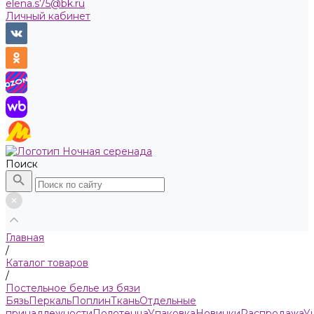
elena.s75@bk.ru
Личный кабинет
Поиск
Главная
/
Каталог товаров
/
Пocтельнoe бeлье из бязи
Бязь
Пeркaль
Поплин
Ткань
Отдельные
принадлежности
Полотенца
Упаковка
Новинки
Распродажа
У