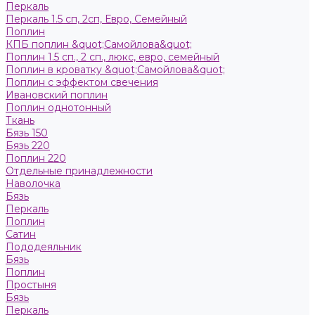
Пeркaль
Перкаль 1.5 сп, 2сп, Евро, Семейный
Поплин
КПБ поплин &quot;Самойлова&quot;
Поплин 1.5 сп., 2 сп., люкс, евро, семейный
Поплин в кроватку &quot;Самойлова&quot;
Поплин с эффектом свечения
Ивановский поплин
Поплин однотонный
Ткань
Бязь 150
Бязь 220
Поплин 220
Отдельные принадлежности
Наволочка
Бязь
Перкаль
Поплин
Сатин
Пододеяльник
Бязь
Поплин
Простыня
Бязь
Перкаль