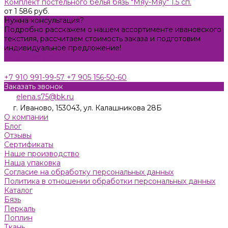
Комплект постельного белья бязь "Мяу-Мяу" 1.5 сп.
от 1 586 руб.
Нужна консультация?
Подробно расскажем о нашем ассортименте ивановского
текстиля, рассчитаем стоимость заказа и подготовим
индивидуальное предложение!
Задать вопрос
+7 910 991-99-57
+7 905 156-50-60
Заказать звонок
elena.s75@bk.ru
г. Иваново, 153043, ул. Калашникова 28Б
О компании
Блог
Отзывы
Сертификаты
Наше производство
Наша упаковка
Согласие на обработку персональных данных
Политика в отношении обработки персональных данных
Каталог
Бязь
Пeркaль
Поплин
Ткань