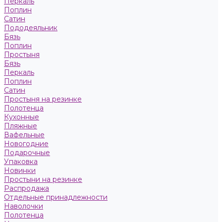
Перкаль
Поплин
Сатин
Пододеяльник
Бязь
Поплин
Простыня
Бязь
Перкаль
Поплин
Сатин
Простыня на резинке
Полотенца
Кухонные
Пляжные
Вафельные
Новогодние
Подарочные
Упаковка
Новинки
Простыни на резинке
Распродажа
Отдельные принадлежности
Наволочки
Полотенца