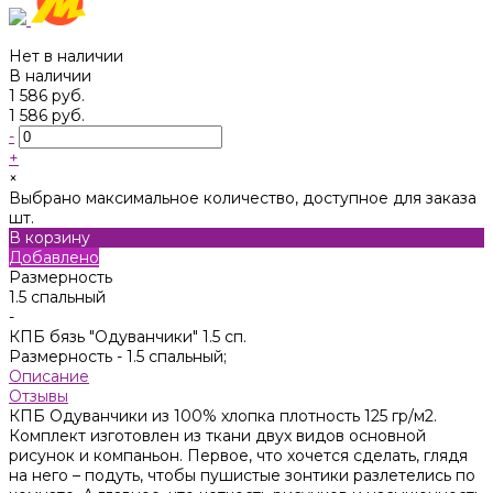
Нет в наличии
В наличии
1 586 руб.
1 586 руб.
-
+
×
Выбрано максимальное количество, доступное для заказа
шт.
В корзину
Добавлено
Размерность
1.5 спальный
-
КПБ бязь "Одуванчики" 1.5 сп.
Размерность -
1.5 спальный;
Описание
Отзывы
КПБ Одуванчики из 100% хлопка плотность 125 гр/м2.
Комплект изготовлен из ткани двух видов основной
рисунок и компаньон. Первое, что хочется сделать, глядя
на него – подуть, чтобы пушистые зонтики разлетелись по