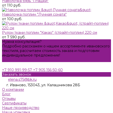
Наволочка бязь "Пташки"
от 110 руб.
Наволочка поплин "Лунная соната"
от 100 руб.
Рулон ткани поплин "Какао" (страйп-поплин) 220 см
от 7 590 руб.
Нужна консультация?
Подробно расскажем о нашем ассортименте ивановского
текстиля, рассчитаем стоимость заказа и подготовим
индивидуальное предложение!
Задать вопрос
+7 910 991-99-57
+7 905 156-50-60
Заказать звонок
elena.s75@bk.ru
г. Иваново, 153043, ул. Калашникова 28Б
О компании
Блог
Отзывы
Сертификаты
Наше производство
Наша упаковка