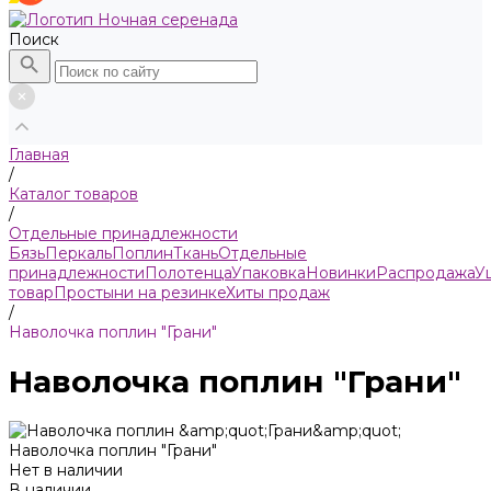
Поиск
Главная
/
Каталог товаров
/
Отдельные принадлежности
Бязь
Пeркaль
Поплин
Ткань
Отдельные
принадлежности
Полотенца
Упаковка
Новинки
Распродажа
У
товар
Простыни на резинке
Хиты продаж
/
Наволочка поплин "Грани"
Наволочка поплин "Грани"
Наволочка поплин "Грани"
Нет в наличии
В наличии