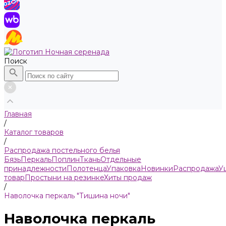
Поиск
Главная
/
Каталог товаров
/
Распродажа постельного белья
Бязь
Пeркaль
Поплин
Ткань
Отдельные
принадлежности
Полотенца
Упаковка
Новинки
Распродажа
У
товар
Простыни на резинке
Хиты продаж
/
Наволочка перкаль "Тишина ночи"
Наволочка перкаль