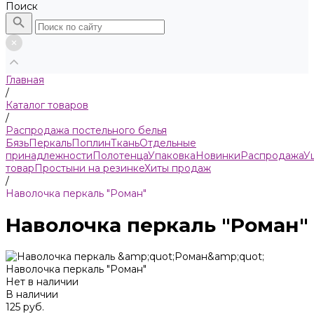
Поиск
Главная
/
Каталог товаров
/
Распродажа постельного белья
Бязь
Пeркaль
Поплин
Ткань
Отдельные
принадлежности
Полотенца
Упаковка
Новинки
Распродажа
У
товар
Простыни на резинке
Хиты продаж
/
Наволочка перкаль "Роман"
Наволочка перкаль "Роман"
Наволочка перкаль "Роман"
Нет в наличии
В наличии
125 руб.