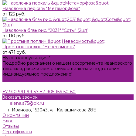
Наволочка перкаль "Метаморфоза"
от 125 руб.
Наволочка бязь рис. "2031" "Соты" (2шт)
от 110 руб.
Простыня поплин "Невесомость"
от 471 руб.
Нужна консультация?
Подробно расскажем о нашем ассортименте ивановского
текстиля, рассчитаем стоимость заказа и подготовим
индивидуальное предложение!
Задать вопрос
+7 910 991-99-57
+7 905 156-50-60
Заказать звонок
elena.s75@bk.ru
г. Иваново, 153043, ул. Калашникова 28Б
О компании
Блог
Отзывы
Сертификаты