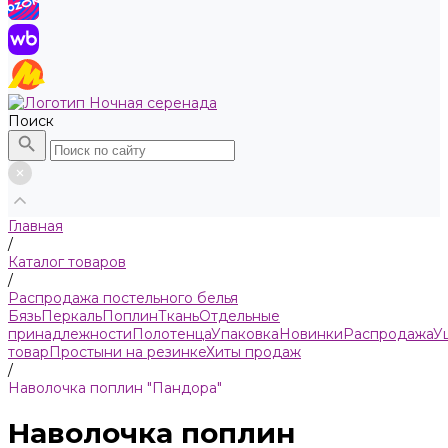
Поиск
Главная
/
Каталог товаров
/
Распродажа постельного белья
Бязь
Пeркaль
Поплин
Ткань
Отдельные
принадлежности
Полотенца
Упаковка
Новинки
Распродажа
У
товар
Простыни на резинке
Хиты продаж
/
Наволочка поплин "Пандора"
Наволочка поплин