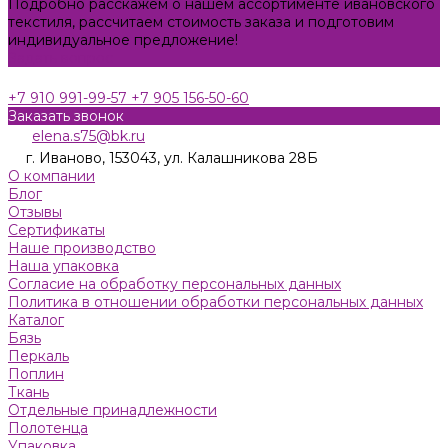
Подробно расскажем о нашем ассортименте ивановского
текстиля, рассчитаем стоимость заказа и подготовим
индивидуальное предложение!
Задать вопрос
+7 910 991-99-57
+7 905 156-50-60
Заказать звонок
elena.s75@bk.ru
г. Иваново, 153043, ул. Калашникова 28Б
О компании
Блог
Отзывы
Сертификаты
Наше производство
Наша упаковка
Согласие на обработку персональных данных
Политика в отношении обработки персональных данных
Каталог
Бязь
Пeркaль
Поплин
Ткань
Отдельные принадлежности
Полотенца
Упаковка