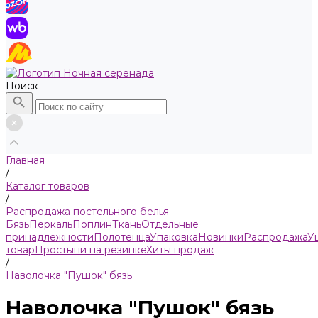
Поиск
Главная
/
Каталог товаров
/
Распродажа постельного белья
Бязь
Пeркaль
Поплин
Ткань
Отдельные
принадлежности
Полотенца
Упаковка
Новинки
Распродажа
У
товар
Простыни на резинке
Хиты продаж
/
Наволочка "Пушок" бязь
Наволочка "Пушок" бязь