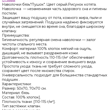
Наволочки бязь"Пушок". Цвет серый.Рисунок котята.
Наволочка — незаменимая часть здорового сна и гигиены
постели.
Защищает вашу подушку от пота, кожного жира, пыли и
случайных загрязнений. Подушка надёжно фиксируется
внутри, не смещается во время сна, благодаря широкому
клапану.
Преимущества:
Гигиеничность: регулярная смена наволочки — залог
чистоты спального места.
Комфорт: материал 100% хлопок мягкий на ощупь,
дышащий, не вызывает раздражения кожи.
Долговечность: плотность 110-115 г/м² обеспечивает
устойчивость к износу и сохранение внешнего вида.
Простота ухода: ткань не требует сложного ухода,
сохраняет цвет после множества стирок.
Универсальность: подходит для большинства стандартных
подушек .
Характеристики:
Размер: 50х70, 70х70 см.
Материал: бязь
Состав: 100% хлопок].
Плотность ткани: [110-115 г/м²].
Тип застёжки: клапан.