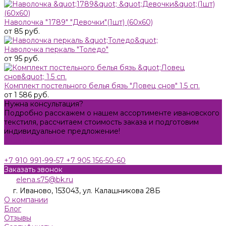
Наволочка "1789" "Девочки"(1шт) (60х60)
от 85 руб.
Наволочка перкаль "Толедо"
от 95 руб.
Комплект постельного белья бязь "Ловец снов" 1.5 сп.
от 1 586 руб.
Нужна консультация?
Подробно расскажем о нашем ассортименте ивановского
текстиля, рассчитаем стоимость заказа и подготовим
индивидуальное предложение!
Задать вопрос
+7 910 991-99-57
+7 905 156-50-60
Заказать звонок
elena.s75@bk.ru
г. Иваново, 153043, ул. Калашникова 28Б
О компании
Блог
Отзывы