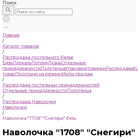
Поиск
Главная
/
Каталог товаров
/
Распродажа постельного белья
Бязь
Пeркaль
Поплин
Ткань
Отдельные
принадлежности
Полотенца
Упаковка
Новинки
Распродажа
У
товар
Простыни на резинке
Хиты продаж
/
Распродажа постельных принадлежностей
Отдельные принадлежности
Полотенца
/
Распродажа Наволочки
Наволочки
/
Наволочка "1708" "Снегири" бязь
Наволочка "1708" "Снегири"