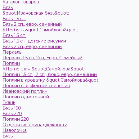
Каталог товаров
Бязь
&quot;Ивановская бязь&quot;
Бязь 1.5 сп.
Бязь 2 сп., евро, семейный
КПБ бязь &quot;Самойлова&quot;
Бязь 1.5 сп.
Бязь 1.5 сп. детские рисунки
Бязь 2 сп., евро, семейный
Пeркaль
Перкаль 1.5 сп, 2сп, Евро, Семейный
Поплин
КПБ поплин &quot;Самойлова&quot;
Поплин 1.5 сп., 2 сп., люкс, евро, семейный
Поплин в кроватку &quot;Самойлова&quot;
Поплин с эффектом свечения
Ивановский поплин
Поплин однотонный
Ткань
Бязь 150
Бязь 220
Поплин 220
Отдельные принадлежности
Наволочка
Бязь