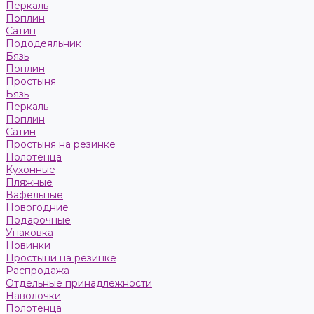
Перкаль
Поплин
Сатин
Пододеяльник
Бязь
Поплин
Простыня
Бязь
Перкаль
Поплин
Сатин
Простыня на резинке
Полотенца
Кухонные
Пляжные
Вафельные
Новогодние
Подарочные
Упаковка
Новинки
Простыни на резинке
Распродажа
Отдельные принадлежности
Наволочки
Полотенца